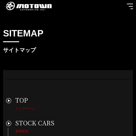
SITEMAP
TOP
ト
STOCK CARS
車両
サイトマップ
MAINTENANCE
修理・
CUSTOM
カス
PARTS
パーツ
ONLINE SHOP
オンラインショッ
TOP
NEWS
お知
トップページ
RECRUIT
求人
STOCK CARS
COMPANY
店舗
車両販売