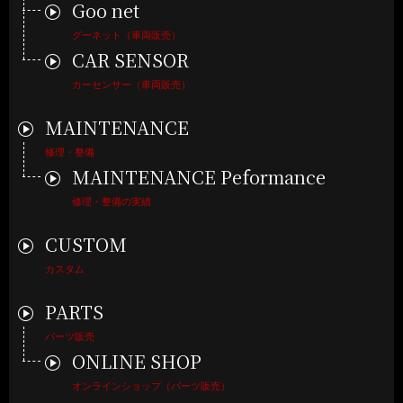
Goo net
CONTACT
お問い
グーネット（車両販売）
CAR SENSOR
MOTOWN AUTOMOTIVE
モータウン オートモーティブ
カーセンサー（車両販売）
〒880-0835 宮崎県宮崎市阿波岐原町乙名無田947-1
営業時間：9:00～19:00 定休日：毎週水曜日
MAINTENANCE
修理・整備
MAINTENANCE
Peformance
修理・整備の実績
CUSTOM
カスタム
プライバシーポリシー
サイトマップ
PARTS
特定商取引に関する表記
パーツ販売
ONLINE SHOP
オンラインショップ（パーツ販売）